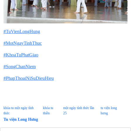
#TuVienLongHung
#MotNgayTinhThuc
#KhoaTuPhatGiao
#SongChanNiem
#PhapThoaiNiSuDieuHieu
khóa tu một ngày tỉnh
khóa tu
một ngày tỉnh thức lần
tu viện long
thức
thiền
25
hưng
Tu viện Long Hưng