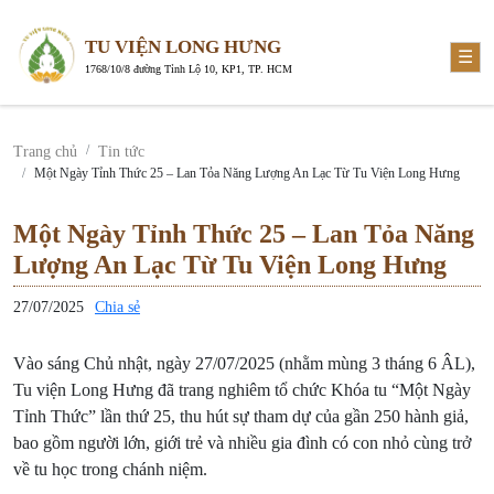
TU VIỆN LONG HƯNG
☰
1768/10/8 đường Tỉnh Lộ 10, KP1, TP. HCM
Trang chủ
Tin tức
Một Ngày Tỉnh Thức 25 – Lan Tỏa Năng Lượng An Lạc Từ Tu Viện Long Hưng
Một Ngày Tỉnh Thức 25 – Lan Tỏa Năng
Lượng An Lạc Từ Tu Viện Long Hưng
27/07/2025
Chia sẻ
Vào sáng Chủ nhật, ngày 27/07/2025 (nhằm mùng 3 tháng 6 ÂL),
Tu viện Long Hưng đã trang nghiêm tổ chức Khóa tu “Một Ngày
Tỉnh Thức” lần thứ 25, thu hút sự tham dự của gần 250 hành giả,
bao gồm người lớn, giới trẻ và nhiều gia đình có con nhỏ cùng trở
về tu học trong chánh niệm.